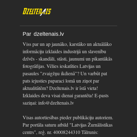
Par dzeltenais.lv
Viss par un ap jaunāko, karstāko un aktuālāko
informāciju izklaides industrijā un slavenību
dzīvēs - skandāli, stāsti, jaunumi un pikantākās
fotogrāfijas. Vēlies ieskatīties Latvijas un
pasaules "zvaigžņu ikdienā"? Un varbūt pat
pats iejusties paparaci lomā un ziņot par
aktualitātēm? Dzeltenais.lv ir īstā vieta!
Izklaides deva visai dienai garantēta! E-pasts
saziņai: info@dzeltenais.lv
Visas autortiesības pieder publikāciju autoriem.
Par portāla saturu atbild "Latvijas Žurnālistikas
centrs", reģ. nr. 40008244310 Tālrunis: