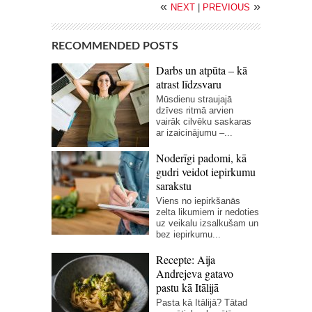
«
»
NEXT
|
PREVIOUS
RECOMMENDED POSTS
Darbs un atpūta – kā
atrast līdzsvaru
Mūsdienu straujajā
dzīves ritmā arvien
vairāk cilvēku saskaras
ar izaicinājumu –...
Noderīgi padomi, kā
gudri veidot iepirkumu
sarakstu
Viens no iepirkšanās
zelta likumiem ir nedoties
uz veikalu izsalkušam un
bez iepirkumu...
Recepte: Aija
Andrejeva gatavo
pastu kā Itālijā
Pasta kā Itālijā? Tātad