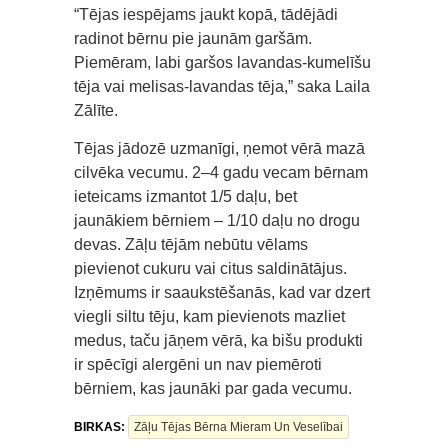
“Tējas iespējams jaukt kopā, tādējādi
radinot bērnu pie jaunām garšām.
Piemēram, labi garšos lavandas-kumelīšu
tēja vai melisas-lavandas tēja,” saka Laila
Zālīte.
Tējas jādozē uzmanīgi, ņemot vērā mazā
cilvēka vecumu. 2–4 gadu vecam bērnam
ieteicams izmantot 1/5 daļu, bet
jaunākiem bērniem – 1/10 daļu no drogu
devas. Zāļu tējām nebūtu vēlams
pievienot cukuru vai citus saldinātājus.
Izņēmums ir saaukstēšanās, kad var dzert
viegli siltu tēju, kam pievienots mazliet
medus, taču jāņem vērā, ka bišu produkti
ir spēcīgi alergēni un nav piemēroti
bērniem, kas jaunāki par gada vecumu.
BIRKAS:
Zāļu Tējas Bērna Mieram Un Veselībai