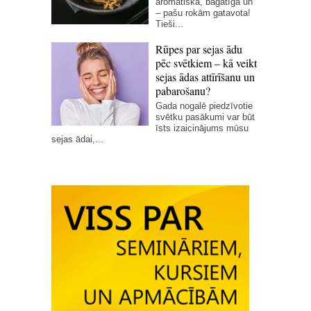
aromātiska, bagātīga un
– pašu rokām gatavota!
Tieši...
Rūpes par sejas ādu
pēc svētkiem – kā veikt
sejas ādas attīrīšanu un
pabarošanu?
Gada nogalē piedzīvotie
svētku pasākumi var būt
īsts izaicinājums mūsu
sejas ādai,...