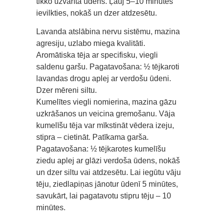
tikko uzvārīta ūdens. Ļauj 5–10 minūtes
ievilkties, nokāš un dzer atdzesētu.
Lavanda atslābina nervu sistēmu, mazina
agresiju, uzlabo miega kvalitāti.
Aromātiska tēja ar specifisku, viegli
saldenu garšu. Pagatavošana: ½ tējkaroti
lavandas drogu aplej ar verdošu ūdeni.
Dzer mēreni siltu.
Kumelītes viegli nomierina, mazina gāzu
uzkrāšanos un veicina gremošanu. Vāja
kumelīšu tēja var mīkstināt vēdera izeju,
stipra – cietināt. Patīkama garša.
Pagatavošana: ½ tējkarotes kumelīšu
ziedu aplej ar glāzi verdoša ūdens, nokāš
un dzer siltu vai atdzesētu. Lai iegūtu vāju
tēju, ziedlapiņas jānotur ūdenī 5 minūtes,
savukārt, lai pagatavotu stipru tēju – 10
minūtes.