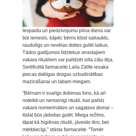
Iespaidu un piedzīvojumu pilna diena var
būt iemesls, kāpēc bērns kļūst satraukts,
raudulīgs un nevēlas doties gulēt laikus.
Tādos gadījumos līdztekus ierastajiem
vakara rituāliem var palīdzēt silta zāļu tēja.
Sertificētā farmaceite Laila Zālīte iesaka
piecas dabīgas drogas uzbudinātības
mazināšanai un labam miegam.
“Bērnam ir svarīgs ikdienas fons, kā arī
noteikti un nemainīgi rituāli, kas palīdz
vakarā nomierināties un sagatavo domai –
tūdaļ būs jādodas gulēt. Miega režīms,
tāpat kā higiēnas rituāli, jāveido lēni, bet
mērķtiecīgi,” stāsta farmaceite. “Tomēr