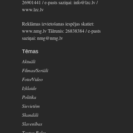
26901441 / e-pasts saziņai: info@lzc.lv /
www.lzc.lv
Reklāmas izvietošanas iespējas skatiet:
www.nmg.lv Tālrunis: 26838384 / e-pasts
saziņai: nmg@nmg.lv
Tēmas
Aktuāli
Filmas/Seriāli
Foto/Video
Izklaide
Politika
Sievietēm
Skandāli
Slavenības
Tautas Balss