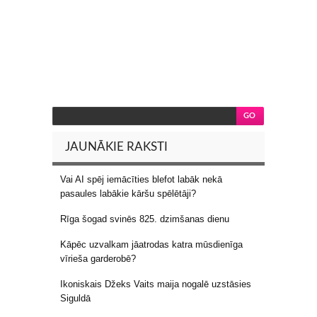
JAUNĀKIE RAKSTI
Vai AI spēj iemācīties blefot labāk nekā
pasaules labākie kāršu spēlētāji?
Rīga šogad svinēs 825. dzimšanas dienu
Kāpēc uzvalkam jāatrodas katra mūsdienīga
vīrieša garderobē?
Ikoniskais Džeks Vaits maija nogalē uzstāsies
Siguldā