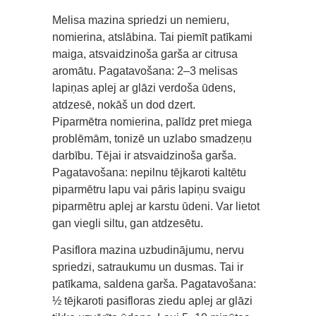
Melisa mazina spriedzi un nemieru,
nomierina, atslābina. Tai piemīt patīkami
maiga, atsvaidzinoša garša ar citrusa
aromātu. Pagatavošana: 2–3 melisas
lapiņas aplej ar glāzi verdoša ūdens,
atdzesē, nokāš un dod dzert.
Piparmētra nomierina, palīdz pret miega
problēmām, tonizē un uzlabo smadzeņu
darbību. Tējai ir atsvaidzinoša garša.
Pagatavošana: nepilnu tējkaroti kaltētu
piparmētru lapu vai pāris lapiņu svaigu
piparmētru aplej ar karstu ūdeni. Var lietot
gan viegli siltu, gan atdzesētu.
Pasiflora mazina uzbudinājumu, nervu
spriedzi, satraukumu un dusmas. Tai ir
patīkama, saldena garša. Pagatavošana:
½ tējkaroti pasifloras ziedu aplej ar glāzi