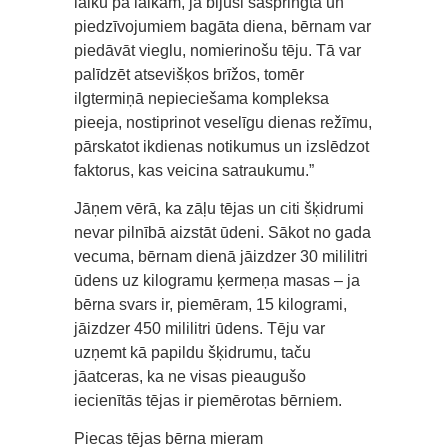
laiku pa laikam, ja bijusi saspringta un
piedzīvojumiem bagāta diena, bērnam var
piedāvāt vieglu, nomierinošu tēju. Tā var
palīdzēt atsevišķos brīžos, tomēr
ilgtermiņā nepieciešama kompleksa
pieeja, nostiprinot veselīgu dienas režīmu,
pārskatot ikdienas notikumus un izslēdzot
faktorus, kas veicina satraukumu.”
Jāņem vērā, ka zāļu tējas un citi šķidrumi
nevar pilnībā aizstāt ūdeni. Sākot no gada
vecuma, bērnam dienā jāizdzer 30 mililitri
ūdens uz kilogramu ķermeņa masas – ja
bērna svars ir, piemēram, 15 kilogrami,
jāizdzer 450 mililitri ūdens. Tēju var
uzņemt kā papildu šķidrumu, taču
jāatceras, ka ne visas pieaugušo
iecienītās tējas ir piemērotas bērniem.
Piecas tējas bērna mieram