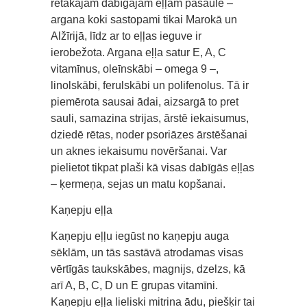
retākajām dabīgajām eļļām pasaulē –
argana koki sastopami tikai Marokā un
Alžīrijā, līdz ar to eļļas ieguve ir
ierobežota. Argana eļļa satur E, A, C
vitamīnus, oleīnskābi – omega 9 –,
linolskābi, ferulskābi un polifenolus. Tā ir
piemērota sausai ādai, aizsargā to pret
sauli, samazina strijas, ārstē iekaisumus,
dziedē rētas, noder psoriāzes ārstēšanai
un aknes iekaisumu novēršanai. Var
pielietot tikpat plaši kā visas dabīgās eļļas
– ķermeņa, sejas un matu kopšanai.
Kaņepju eļļa
Kaņepju eļļu iegūst no kaņepju auga
sēklām, un tās sastāvā atrodamas visas
vērtīgās taukskābes, magnijs, dzelzs, kā
arī A, B, C, D un E grupas vitamīni.
Kaņepju eļļa lieliski mitrina ādu, piešķir tai