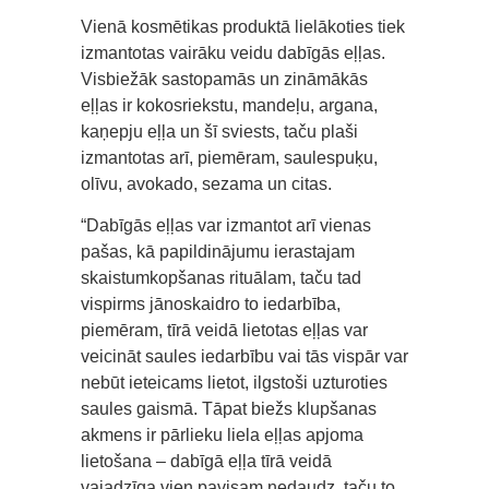
Vienā kosmētikas produktā lielākoties tiek
izmantotas vairāku veidu dabīgās eļļas.
Visbiežāk sastopamās un zināmākās
eļļas ir kokosriekstu, mandeļu, argana,
kaņepju eļļa un šī sviests, taču plaši
izmantotas arī, piemēram, saulespuķu,
olīvu, avokado, sezama un citas.
“Dabīgās eļļas var izmantot arī vienas
pašas, kā papildinājumu ierastajam
skaistumkopšanas rituālam, taču tad
vispirms jānoskaidro to iedarbība,
piemēram, tīrā veidā lietotas eļļas var
veicināt saules iedarbību vai tās vispār var
nebūt ieteicams lietot, ilgstoši uzturoties
saules gaismā. Tāpat biežs klupšanas
akmens ir pārlieku liela eļļas apjoma
lietošana – dabīgā eļļa tīrā veidā
vajadzīga vien pavisam nedaudz, taču to