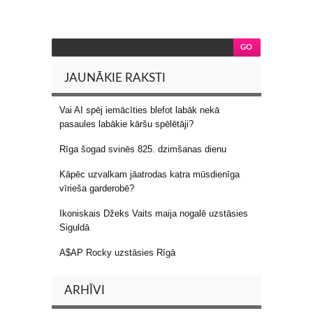
JAUNĀKIE RAKSTI
Vai AI spēj iemācīties blefot labāk nekā
pasaules labākie kāršu spēlētāji?
Rīga šogad svinēs 825. dzimšanas dienu
Kāpēc uzvalkam jāatrodas katra mūsdienīga
vīrieša garderobē?
Ikoniskais Džeks Vaits maija nogalē uzstāsies
Siguldā
A$AP Rocky uzstāsies Rīgā
ARHĪVI