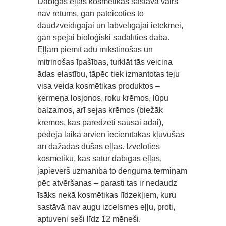
Dabīgās eļļas kosmētikas sastāvā vairs
nav retums, gan pateicoties to
daudzveidīgajai un labvēlīgajai ietekmei,
gan spējai bioloģiski sadalīties dabā.
Eļļām piemīt ādu mīkstinošas un
mitrinošas īpašības, turklāt tās veicina
ādas elastību, tāpēc tiek izmantotas teju
visa veida kosmētikas produktos –
ķermeņa losjonos, roku krēmos, lūpu
balzamos, arī sejas krēmos (biežāk
krēmos, kas paredzēti sausai ādai),
pēdējā laikā arvien iecienītākas kļuvušas
arī dažādas dušas eļļas. Izvēloties
kosmētiku, kas satur dabīgās eļļas,
jāpievērš uzmanība to derīguma termiņam
pēc atvēršanas – parasti tas ir nedaudz
īsāks nekā kosmētikas līdzekļiem, kuru
sastāvā nav augu izcelsmes eļļu, proti,
aptuveni seši līdz 12 mēneši.