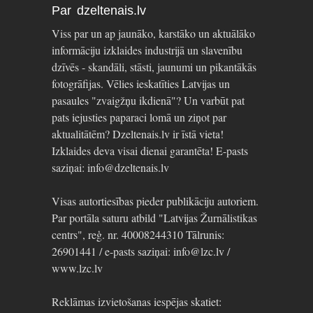
Par dzeltenais.lv
Viss par un ap jaunāko, karstāko un aktuālāko
informāciju izklaides industrijā un slavenību
dzīvēs - skandāli, stāsti, jaunumi un pikantākās
fotogrāfijas. Vēlies ieskatīties Latvijas un
pasaules "zvaigžņu ikdienā"? Un varbūt pat
pats iejusties paparaci lomā un ziņot par
aktualitātēm? Dzeltenais.lv ir īstā vieta!
Izklaides deva visai dienai garantēta! E-pasts
saziņai: info@dzeltenais.lv
Visas autortiesības pieder publikāciju autoriem.
Par portāla saturu atbild "Latvijas Žurnālistikas
centrs", reģ. nr. 40008244310 Tālrunis:
26901441 / e-pasts saziņai: info@lzc.lv /
www.lzc.lv
Reklāmas izvietošanas iespējas skatiet: