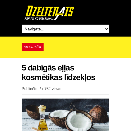
SIEVIETĒM
5 dabīgās eļļas
kosmētikas līdzekļos
Publicēts: / /
762 views