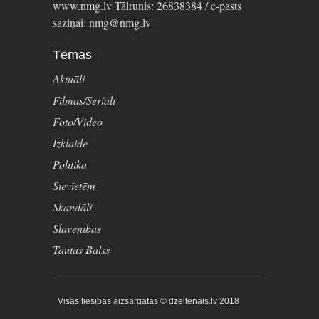
www.nmg.lv Tālrunis: 26838384 / e-pasts
saziņai: nmg@nmg.lv
Tēmas
Aktuāli
Filmas/Seriāli
Foto/Video
Izklaide
Politika
Sievietēm
Skandāli
Slavenības
Tautas Balss
Visas tiesības aizsargātas © dzeltenais.lv 2018