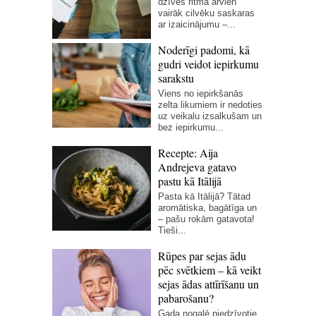
dzīves ritmā arvien
vairāk cilvēku saskaras
ar izaicinājumu –...
Noderīgi padomi, kā
gudri veidot iepirkumu
sarakstu
Viens no iepirkšanās
zelta likumiem ir nedoties
uz veikalu izsalkušam un
bez iepirkumu...
Recepte: Aija
Andrejeva gatavo
pastu kā Itālijā
Pasta kā Itālijā? Tātad
aromātiska, bagātīga un
– pašu rokām gatavota!
Tieši...
Rūpes par sejas ādu
pēc svētkiem – kā veikt
sejas ādas attīrīšanu un
pabarošanu?
Gada nogalē piedzīvotie