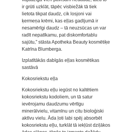
ir grūti uzklāt, tāpēc visbiežāk tā tiek
lietota tikpat daudz, cik losjoni vai
ķermeņa krēmi, kas eļļas gadījumā ir
nesamērīgi daudz – tā neuzsūcas un var
radīt nepatīkamu, pat diskomfortablu
sajūtu,” stāsta Apotheka Beauty kosmētiķe
Katrīna Blumberga.
Izplatītākās dabīgās eļļas kosmētikas
sastāvā
Kokosriekstu eļļa
Kokosriekstu eļļu iegūst no kaltētiem
kokosriekstu kodoliem, un tā satur
ievērojamu daudzumu vērtīgu
minerālvielu, vitamīnu un citu bioloģiski
aktīvu vielu. Āda ļoti labi spēj absorbēt
kokosriekstu eļļu, turklāt tā iekļūst dziļākos