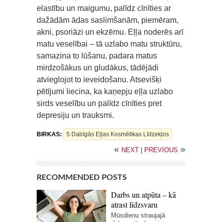
elastību un maigumu, palīdz cīnīties ar
dažādām ādas saslimšanām, piemēram,
akni, psoriāzi un ekzēmu. Eļļa noderēs arī
matu veselībai – tā uzlabo matu struktūru,
samazina to lūšanu, padara matus
mirdzošākus un gludākus, tādējādi
atvieglojot to ieveidošanu. Atsevišķi
pētījumi liecina, ka kaņepju eļļa uzlabo
sirds veselību un palīdz cīnīties pret
depresiju un trauksmi.
BIRKAS:
5 Dabīgās Eļļas Kosmētikas Līdzekļos
«
»
NEXT
|
PREVIOUS
RECOMMENDED POSTS
Darbs un atpūta – kā
atrast līdzsvaru
Mūsdienu straujajā