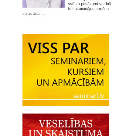
svētku pasākumi var būt
īsts izaicinājums mūsu
sejas ādai,...