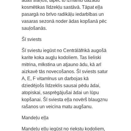
ādas slāņos, tāpēc to izmanto dažādu
kosmētikas līdzekļu sastāvā. Tāpat eļļa
pasargā no brīvo radikāļu iedarbības un
vasaras sezonā noder ādas kopšanā pēc
sauļošanās.
Šī sviests
Šī sviestu iegūst no Centrālāfrikā augošā
karite koka augļu kodoliem. Tas lieliski
mitrina, mīkstina un atjauno ādu, kā arī
aizkavē tās novecošanos. Šī sviests satur
A, E, F vitamīnus un darbojas kā
dziedējošs līdzeklis sausai pēdu ādai,
atopiskai, sasprēgājušai ādai un lūpu
kopšanai. Šī sviesta eļļa novērš blaugznu
rašanos un veicina matu augšanu.
Mandeļu eļļa
Mandeļu eļļu iegūst no riekstu kodoliem,