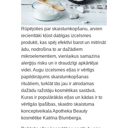
Rūpējoties par skaistumkopšanu, arvien
iecienītāki kļūst dabīgas izcelsmes
produkti, kas spēj efektīvi barot un mitrināt
ādu, nodrošina to ar dažādiem
mikroelementiem, vienlaikus samazina
alerģiju risku un ir draudzīgi apkārtējai
videi. Augu izcelsmes eļļas ir vērtīgs
papildinājums skaistumkopšanas
rituāliem, turklāt tās jau ir atrodamas
dažādu ražotāju kosmētikas sastāvā.
Kuras ir populārākās eļļas un kādas ir to
vērtīgās īpašības, skaidro skaistuma
konceptveikala Apotheka Beauty
kosmētiķe Katrīna Blumberga.