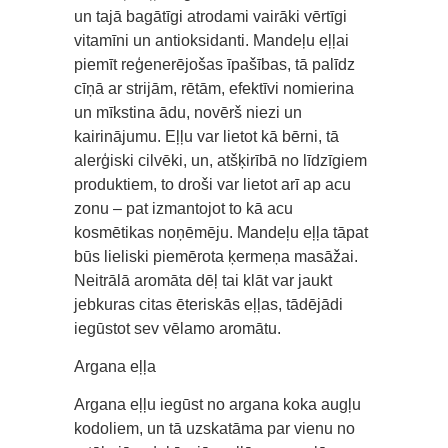
un tajā bagātīgi atrodami vairāki vērtīgi
vitamīni un antioksidanti. Mandeļu eļļai
piemīt reģenerējošas īpašības, tā palīdz
cīņā ar strijām, rētām, efektīvi nomierina
un mīkstina ādu, novērš niezi un
kairinājumu. Eļļu var lietot kā bērni, tā
alerģiski cilvēki, un, atšķirībā no līdzīgiem
produktiem, to droši var lietot arī ap acu
zonu – pat izmantojot to kā acu
kosmētikas noņēmēju. Mandeļu eļļa tāpat
būs lieliski piemērota ķermeņa masāžai.
Neitrālā aromāta dēļ tai klāt var jaukt
jebkuras citas ēteriskās eļļas, tādējādi
iegūstot sev vēlamo aromātu.
Argana eļļa
Argana eļļu iegūst no argana koka augļu
kodoliem, un tā uzskatāma par vienu no