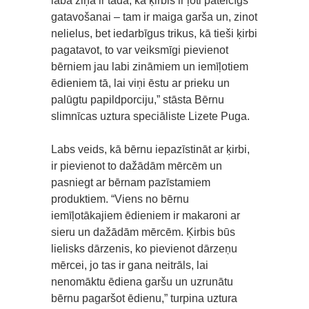
labā ziņa ir tāda, ka ķirbis ir ļoti pateicīgs
gatavošanai – tam ir maiga garša un, zinot
nelielus, bet iedarbīgus trikus, kā tieši ķirbi
pagatavot, to var veiksmīgi pievienot
bērniem jau labi zināmiem un iemīļotiem
ēdieniem tā, lai viņi ēstu ar prieku un
palūgtu papildporciju,” stāsta Bērnu
slimnīcas uztura speciāliste Lizete Puga.
Labs veids, kā bērnu iepazīstināt ar ķirbi,
ir pievienot to dažādām mērcēm un
pasniegt ar bērnam pazīstamiem
produktiem. “Viens no bērnu
iemīļotākajiem ēdieniem ir makaroni ar
sieru un dažādām mērcēm. Ķirbis būs
lielisks dārzenis, ko pievienot dārzeņu
mērcei, jo tas ir gana neitrāls, lai
nenomāktu ēdiena garšu un uzrunātu
bērnu pagaršot ēdienu,” turpina uztura