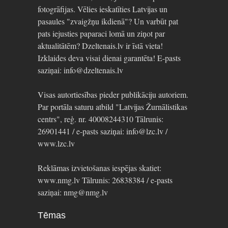
fotogrāfijas. Vēlies ieskatīties Latvijas un
pasaules "zvaigžņu ikdienā"? Un varbūt pat
pats iejusties paparaci lomā un ziņot par
aktualitātēm? Dzeltenais.lv ir īstā vieta!
Izklaides deva visai dienai garantēta! E-pasts
saziņai: info@dzeltenais.lv
Visas autortiesības pieder publikāciju autoriem.
Par portāla saturu atbild "Latvijas Žurnālistikas
centrs", reģ. nr. 40008244310 Tālrunis:
26901441 / e-pasts saziņai: info@lzc.lv /
www.lzc.lv
Reklāmas izvietošanas iespējas skatiet:
www.nmg.lv Tālrunis: 26838384 / e-pasts
saziņai: nmg@nmg.lv
Tēmas