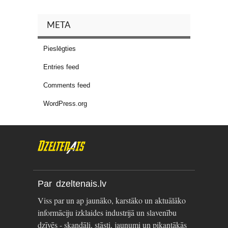
META
Pieslēgties
Entries feed
Comments feed
WordPress.org
Par dzeltenais.lv
Viss par un ap jaunāko, karstāko un aktuālāko
informāciju izklaides industrijā un slavenību
dzīvēs - skandāli, stāsti, jaunumi un pikantākās