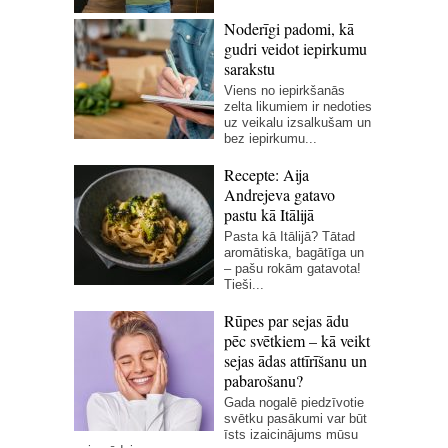
Noderīgi padomi, kā
gudri veidot iepirkumu
sarakstu
Viens no iepirkšanās
zelta likumiem ir nedoties
uz veikalu izsalkušam un
bez iepirkumu...
Recepte: Aija
Andrejeva gatavo
pastu kā Itālijā
Pasta kā Itālijā? Tātad
aromātiska, bagātīga un
– pašu rokām gatavota!
Tieši...
Rūpes par sejas ādu
pēc svētkiem – kā veikt
sejas ādas attīrīšanu un
pabarošanu?
Gada nogalē piedzīvotie
svētku pasākumi var būt
īsts izaicinājums mūsu