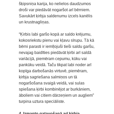
šķipsniņa karija, ko nelielos daudzumos
droši var piedāvāt nogaršot arī bērniem.
Savukārt ķirbja saldenumu izcels kanēlis
un krustnagliņas.
“Ķirbis labi garšo kopā ar saldo krējumu,
kokosriekstu pienu vai kļavu sīrupu. Tā kā
bērni parasti ir iemīļojuši tieši saldu garšu,
nevajag baidīties piedāvāt ķirbi arī saldā
variācijā, piemēram cepumu, kūku vai
pankūku veidā. Taču tikpat labi noder arī
kopīga darbošanās virtuvē, piemēram,
ķirbja sagriešana salmiņos un tā
nogaršošana svaigā veidā, vai sulas
spiešana ķirbi kombinējot ar burkāniem,
āboliem vai citiem dārzeņiem un augļiem”
turpina uztura speciāliste.
4. Izmanto gatavošanā arī ķirbja