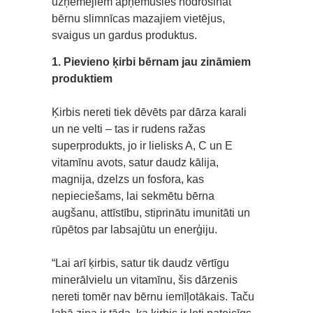
uzņēmējiem apņēmušies nodrošināt
bērnu slimnīcas mazajiem vietējus,
svaigus un gardus produktus.
1. Pievieno ķirbi bērnam jau zināmiem
produktiem
Ķirbis nereti tiek dēvēts par dārza karali
un ne velti – tas ir rudens ražas
superprodukts, jo ir lielisks A, C un E
vitamīnu avots, satur daudz kālija,
magnija, dzelzs un fosfora, kas
nepieciešams, lai sekmētu bērna
augšanu, attīstību, stiprinātu imunitāti un
rūpētos par labsajūtu un enerģiju.
“Lai arī ķirbis, satur tik daudz vērtīgu
minerālvielu un vitamīnu, šis dārzenis
nereti tomēr nav bērnu iemīļotākais. Taču