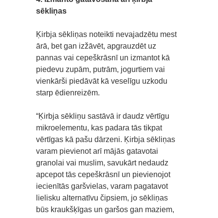
sēkliņas
Ķirbja sēkliņas noteikti nevajadzētu mest
ārā, bet gan izžāvēt, apgrauzdēt uz
pannas vai cepeškrāsnī un izmantot kā
piedevu zupām, putrām, jogurtiem vai
vienkārši piedāvāt kā veselīgu uzkodu
starp ēdienreizēm.
“Ķirbja sēkliņu sastāvā ir daudz vērtīgu
mikroelementu, kas padara tās tikpat
vērtīgas kā pašu dārzeni. Ķirbja sēkliņas
varam pievienot arī mājās gatavotai
granolai vai muslim, savukārt nedaudz
apcepot tās cepeškrāsnī un pievienojot
iecienītās garšvielas, varam pagatavot
lielisku alternatīvu čipsiem, jo sēkliņas
būs kraukšķīgas un garšos gan maziem,