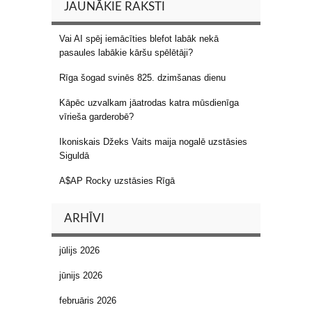
JAUNĀKIE RAKSTI
Vai AI spēj iemācīties blefot labāk nekā
pasaules labākie kāršu spēlētāji?
Rīga šogad svinēs 825. dzimšanas dienu
Kāpēc uzvalkam jāatrodas katra mūsdienīga
vīrieša garderobē?
Ikoniskais Džeks Vaits maija nogalē uzstāsies
Siguldā
A$AP Rocky uzstāsies Rīgā
ARHĪVI
jūlijs 2026
jūnijs 2026
februāris 2026