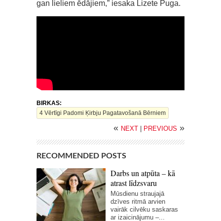
gan lieliem ēdājiem,” iesaka Lizete Puga.
BIRKAS:
4 Vērtīgi Padomi Ķirbju Pagatavošanā Bērniem
«
»
NEXT
|
PREVIOUS
RECOMMENDED POSTS
Darbs un atpūta – kā
atrast līdzsvaru
Mūsdienu straujajā
dzīves ritmā arvien
vairāk cilvēku saskaras
ar izaicinājumu –...