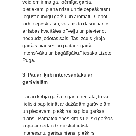
veidiem ir maiga, krēmīga garša,
pietiekami plāna miza un tie cepeškrāsnī
iegūst burvīgu garšu un aromātu. Cepot
ķirbi cepeškrāsnī, vēlams to dāsni pārliet
ar labas kvalitātes olīveļļu un pievienot
nedaudz jodētās sāls. Tas izcels ķirbja
garšas nianses un padarīs garšu
intensīvāku un bagātīgāku,” iesaka Lizete
Puga.
3. Padari ķirbi interesantāku ar
garšvielām
Lai arī ķirbja garša ir gana neitrāla, to var
lieliski papildināt ar dažādām garšvielām
un piedevām, piešķirot papildu garšas
niansi. Pamatēdienos ķirbis lieliski garšos
kopā ar nedaudz muskatrieksta,
interesantu garšas niansi piešķirs