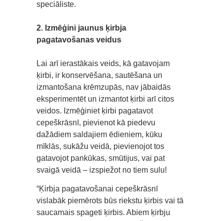
speciāliste.
2. Izmēģini jaunus ķirbja
pagatavošanas veidus
Lai arī ierastākais veids, kā gatavojam
ķirbi, ir konservēšana, sautēšana un
izmantošana krēmzupās, nav jābaidās
eksperimentēt un izmantot ķirbi arī citos
veidos. Izmēģiniet ķirbi pagatavot
cepeškrāsnī, pievienot kā piedevu
dažādiem saldajiem ēdieniem, kūku
mīklās, sukāžu veidā, pievienojot tos
gatavojot pankūkas, smūtijus, vai pat
svaigā veidā – izspiežot no tiem sulu!
“Ķirbja pagatavošanai cepeškrāsnī
vislabāk piemērots būs riekstu ķirbis vai tā
saucamais spageti ķirbis. Abiem ķirbju