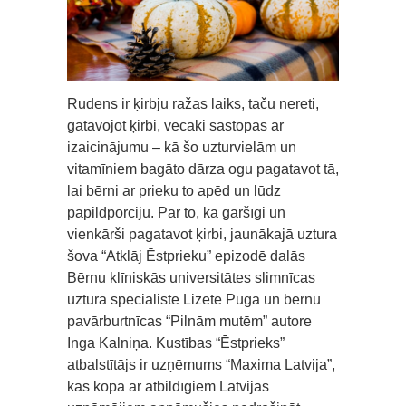
Rudens ir ķirbju ražas laiks, taču nereti,
gatavojot ķirbi, vecāki sastopas ar
izaicinājumu – kā šo uzturvielām un
vitamīniem bagāto dārza ogu pagatavot tā,
lai bērni ar prieku to apēd un lūdz
papildporciju. Par to, kā garšīgi un
vienkārši pagatavot ķirbi, jaunākajā uztura
šova “Atklāj Ēstprieku” epizodē dalās
Bērnu klīniskās universitātes slimnīcas
uztura speciāliste Lizete Puga un bērnu
pavārburtnīcas “Pilnām mutēm” autore
Inga Kalniņa. Kustības “Ēstprieks”
atbalstītājs ir uzņēmums “Maxima Latvija”,
kas kopā ar atbildīgiem Latvijas