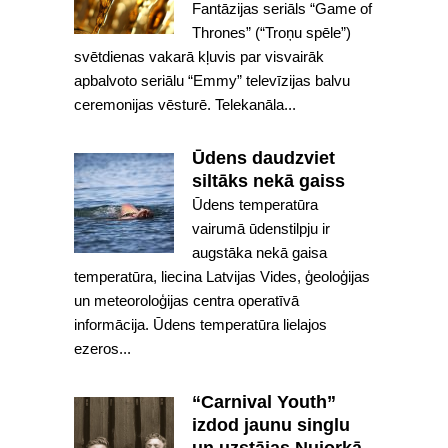
Fantāzijas seriāls “Game of
Thrones” (“Troņu spēle”)
svētdienas vakarā kļuvis par visvairāk
apbalvoto seriālu “Emmy” televīzijas balvu
ceremonijas vēsturē. Telekanāla...
Ūdens daudzviet
siltāks nekā gaiss
Ūdens temperatūra
vairumā ūdenstilpju ir
augstāka nekā gaisa
temperatūra, liecina Latvijas Vides, ģeoloģijas
un meteoroloģijas centra operatīvā
informācija. Ūdens temperatūra lielajos
ezeros...
“Carnival Youth”
izdod jaunu singlu