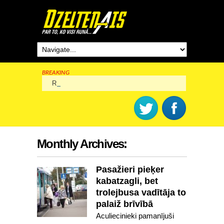
BREAKING
Rīga šogad svinēs 825. dzimšanas dienu
Monthly Archives:
Pasažieri pieķer
kabatzagli, bet
trolejbusa vadītāja to
palaiž brīvībā
Aculiecinieki pamanījuši