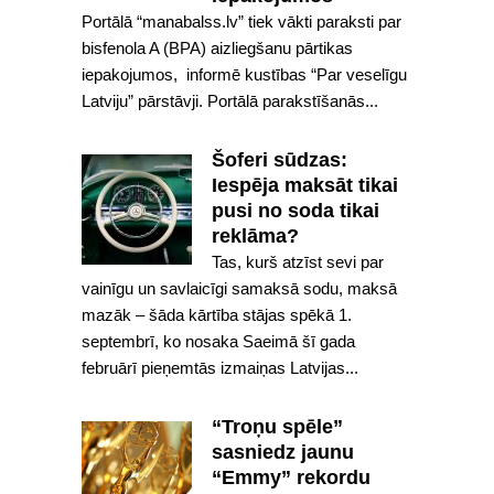
Portālā “manabalss.lv” tiek vākti paraksti par
bisfenola A (BPA) aizliegšanu pārtikas
iepakojumos, informē kustības “Par veselīgu
Latviju” pārstāvji. Portālā parakstīšanās...
Šoferi sūdzas:
Iespēja maksāt tikai
pusi no soda tikai
reklāma?
Tas, kurš atzīst sevi par
vainīgu un savlaicīgi samaksā sodu, maksā
mazāk – šāda kārtība stājas spēkā 1.
septembrī, ko nosaka Saeimā šī gada
februārī pieņemtās izmaiņas Latvijas...
“Troņu spēle”
sasniedz jaunu
“Emmy” rekordu