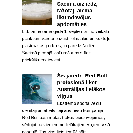
Saeima aizliedz,
ražotāji aicina
likumdevējus
apdomāties
Līdz ar nākamā gada 1. septembri no veikalu
plauktiem varētu pazust lielās alus un kokteiļu
plastmasas pudeles, to paredz šodien
Saeimā pirmajā lasījumā atbalstītais
priekšlikums ieviest...
Šis jāredz: Red Bull
profesionāļi ķer
Austrālijas lielākos
viļņus
Ekstrēmo sporta veidu
cienītāji un atbalstītāji austriešu kompānija
Red Bull paši metas trakos piedzīvojumos,
sērfojot pa vieniem no lielākajiem viļņiem visā
pasaulē. Tas viss ticis iemūžināts...