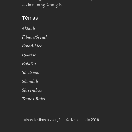
saziņai: nmg@nmg.lv
Tēmas
Aktuāli
Filmas/Seriāli
Foto/Video
Izklaide
Politika
Sievietēm
Skandāli
Slavenības
Tautas Balss
Visas tiesības aizsargātas © dzeltenais.lv 2018