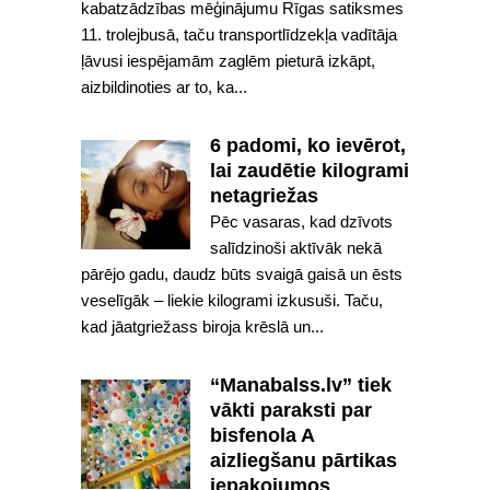
kabatzādzības mēģinājumu Rīgas satiksmes
11. trolejbusā, taču transportlīdzekļa vadītāja
ļāvusi iespējamām zaglēm pieturā izkāpt,
aizbildinoties ar to, ka...
6 padomi, ko ievērot,
lai zaudētie kilogrami
netagriežas
Pēc vasaras, kad dzīvots
salīdzinoši aktīvāk nekā
pārējo gadu, daudz būts svaigā gaisā un ēsts
veselīgāk – liekie kilogrami izkusuši. Taču,
kad jāatgriežass biroja krēslā un...
“Manabalss.lv” tiek
vākti paraksti par
bisfenola A
aizliegšanu pārtikas
iepakojumos