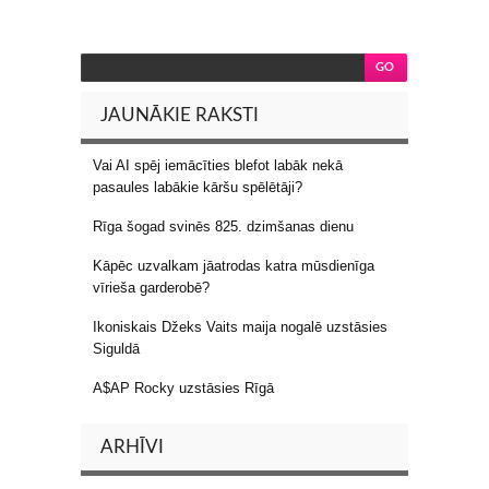
JAUNĀKIE RAKSTI
Vai AI spēj iemācīties blefot labāk nekā
pasaules labākie kāršu spēlētāji?
Rīga šogad svinēs 825. dzimšanas dienu
Kāpēc uzvalkam jāatrodas katra mūsdienīga
vīrieša garderobē?
Ikoniskais Džeks Vaits maija nogalē uzstāsies
Siguldā
A$AP Rocky uzstāsies Rīgā
ARHĪVI