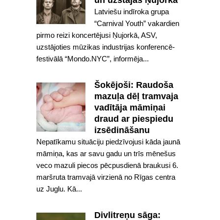
un uzstājas Ņujorkā
Latviešu indīroka grupa
“Carnival Youth” vakardien
pirmo reizi koncertējusi Ņujorkā, ASV,
uzstājoties mūzikas industrijas konferencē-
festivālā “Mondo.NYC”, informēja...
Šokējoši: Raudoša
mazuļa dēļ tramvaja
vadītāja māmiņai
draud ar piespiedu
izsēdināšanu
Nepatīkamu situāciju piedzīvojusi kāda jaunā
māmiņa, kas ar savu gadu un trīs mēnešus
veco mazuli piecos pēcpusdienā braukusi 6.
maršruta tramvajā virzienā no Rīgas centra
uz Juglu. Kā...
Divlitreņu sāga: