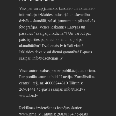
Viss par un ap jaunāko, karstāko un aktuālāko
informāciju izklaides industrijā un slavenību
dzīvēs - skandāli, stāsti, jaunumi un pikantākās
fotogrāfijas. Vēlies ieskatīties Latvijas un
pasaules "zvaigžņu ikdienā"? Un varbūt pat
pats iejusties paparaci lomā un ziņot par
aktualitātēm? Dzeltenais.lv ir īstā vieta!
Izklaides deva visai dienai garantēta! E-pasts
saziņai: info@dzeltenais.lv
Visas autortiesības pieder publikāciju autoriem.
Par portāla saturu atbild "Latvijas Žurnālistikas
centrs", reģ. nr. 40008244310 Tālrunis:
26901441 / e-pasts saziņai: info@lzc.lv /
www.lzc.lv
Reklāmas izvietošanas iespējas skatiet:
www.nmg.lv Tālrunis: 26838384 / e-pasts