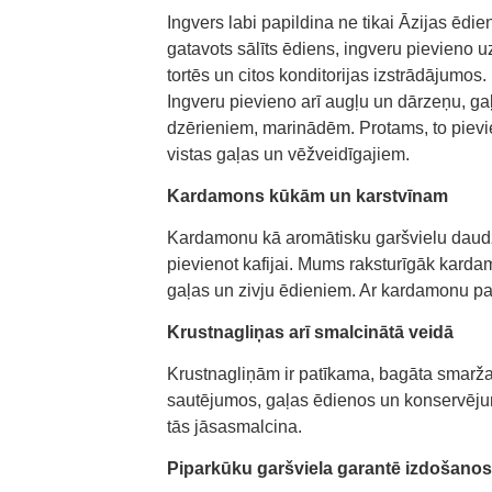
Ingvers labi papildina ne tikai Āzijas ēdie
gatavots sālīts ēdiens, ingveru pievieno 
tortēs un citos konditorijas izstrādājumos
Ingveru pievieno arī augļu un dārzeņu, g
dzērieniem, marinādēm. Protams, to pievi
vistas gaļas un vēžveidīgajiem.
Kardamons kūkām un karstvīnam
Kardamonu kā aromātisku garšvielu daudz 
pievienot kafijai. Mums raksturīgāk karda
gaļas un zivju ēdieniem. Ar kardamonu pap
Krustnagliņas arī smalcinātā veidā
Krustnagliņām ir patīkama, bagāta smarža 
sautējumos, gaļas ēdienos un konservējum
tās jāsasmalcina.
Piparkūku garšviela garantē izdošanos