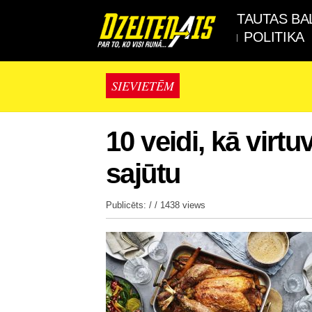
TAUTAS BA
POLITIKA
SIEVIETĒM
10 veidi, kā virt
sajūtu
Publicēts: / /
1438 views