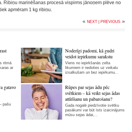
atu. Ribiņu marinēšanas procesā vispirms jānoņem plēve no
tiek apmēram 1 kg ribiņu.
«
»
NEXT
|
PREVIOUS
rast
Noderīgi padomi, kā gudri
veidot iepirkumu sarakstu
s ritmā
Viens no iepirkšanās zelta
karas ar
likumiem ir nedoties uz veikalu
izsalkušam un bez iepirkumu...
va gatavo
Rūpes par sejas ādu pēc
svētkiem – kā veikt sejas ādas
attīrīšanu un pabarošanu?
 – pašu
Gada nogalē piedzīvotie svētku
pasākumi var būt īsts izaicinājums
mūsu sejas ādai,...