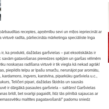
ārbaudītas receptes, apņēmību sevi un mīļos iepriecināt ar
virtuvē radīta, pārliecināta mārketinga speciāliste Inga
, ka produkti, dažādas garšvielas – pat eksotiskākās ir
pēc savām gatavošanas pieredzes spējām un garšas vēlmēm
ētku noskaņas radīšana virtuvē ir tik viegla kā nekad agrāk!
as, piepildīs telpu ar īpašu smaržu, nerunājot par aromātu,
 kardamons, ingvers, karstvīna, piparkūku garšviela u.c.,
ukurs, Teličeri pipari, dažādas šķidrās un sausās
tuvē ir dārgākā pasaules garšviela – safrāns! Garšvielas
s brīdī, bet svarīgi pagaidīt, līdz tās pilnībā sajaucas ar
iemassvētku maltītes pagatavošanā!” padomu sniedz