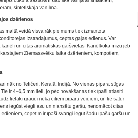
aniļas cukura sastāvā ir dabiskā vaniļa ar smalkiem,
ram, sintētiskajā vanilīnā.
ajos dzērienos
kas maltā veidā visvairāk pie mums tiek izmantota
s konditorejas izstrādājumus, ceptas gaļas ēdienus. Var
ot kanēli un citas aromātiskas garšvielas. Kanēļkoka mizu jeb
 karstajiem Ziemassvētku laika dzērieniem, kompotiem,
ža
ri nāk no Teličeri, Keralā, Indijā. No vienas pipara stīgas
Tie ir 4–6,5 mm lieli, jo pēc novākšanas tiek īpaši atlasīti
udz lielāki graudi nekā citiem piparu veidiem, un tie satur
iens iegūst viegli asu un niansētu garšu, nenomācot citas
 ēdieniem, cepetim ir īpaši svarīgi iegūt šādu īpašu garšu un