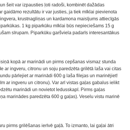
un šeit var izpausties ļoti radoši, kombinēt dažādas
 gaidāmo rezultātu ir var justies, ja tiek mīklai pievienota
 ingvera, krustnagliņas un kardamona maisījums attiecīgās
piparkūkas. 1 kg piparkūku mīklai būs nepieciešams 15 g
sušam sīrupam. Piparkūku garšviela padarīs interesantākus
isiņā kopā ar marinādi un pirms cepšanas vismaz stunda
 ar ingveru, citronu un soju paredzēta grilētā laša vai citas
du pārlejiet ar marinādi 600 g laša filejas un marinējiet!
 ar ingveru un citronu). Var arī vistas gaļas gabalus ielikt
aredzētu marinādi un novietot ledusskapī. Pirms gaļas
ņa marinādes paredzēta 600 g gaļas). Veselu vistu marinē
 pirms grilēšanas ierīvē gaļā. To izmanto, lai gaļai ātri