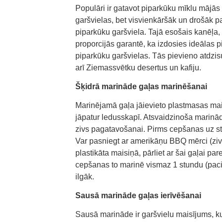
Populāri ir gatavot piparkūku mīklu mājās 
garšvielas, bet visvienkāršāk un drošāk par
piparkūku garšviela. Tajā esošais kanēļa,
proporcijās garantē, ka izdosies ideālas 
piparkūku garšvielas. Tās pievieno atdzi
arī Ziemassvētku desertus un kafiju.
Šķidrā marināde gaļas marinēšanai
Marinējamā gaļa jāievieto plastmasas ma
jāpatur ledusskapī. Atsvaidzinoša marināde
zivs pagatavošanai. Pirms cepšanas uz stun
Var pasniegt ar amerikāņu BBQ mērci (zivīm
plastikāta maisiņā, pārliet ar šai gaļai p
cepšanas to marinē vismaz 1 stundu (paci
ilgāk.
Sausā marināde gaļas ierīvēšanai
Sausā marināde ir garšvielu maisījums, kuru