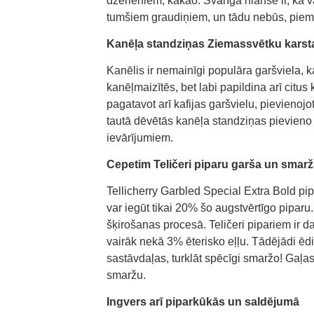
dzērieniem, kakao. Svarīga nianse ir, ka v
tumšiem graudiņiem, un tādu nebūs, piemē
Kanēļa standziņas Ziemassvētku karst
Kanēlis ir nemainīgi populāra garšviela, 
kanēļmaizītēs, bet labi papildina arī citu
pagatavot arī kafijas garšvielu, pievienoj
tautā dēvētās kanēļa standziņas pievieno
ievārījumiem.
Cepetim Teličeri piparu garša un smar
Tellicherry Garbled Special Extra Bold pipa
var iegūt tikai 20% šo augstvērtīgo piparu. 
šķirošanas procesā. Teličeri pipariem ir da
vairāk nekā 3% ēterisko eļļu. Tādējādi ēd
sastāvdaļas, turklāt spēcīgi smaržo! Gaļas
smaržu.
Ingvers arī piparkūkās un saldējumā