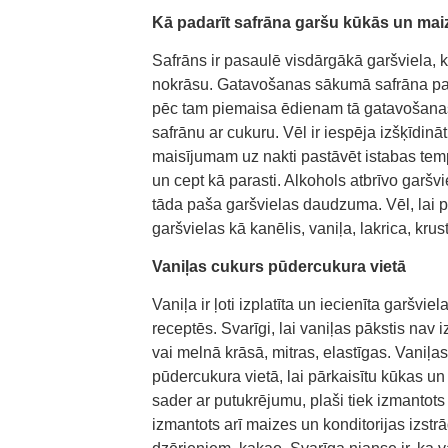
Kā padarīt safrāna garšu kūkās un maiz
Safrāns ir pasaulē visdārgākā garšviela, k
nokrāsu. Gatavošanas sākumā safrāna pav
pēc tam piemaisa ēdienam tā gatavošanas
safrānu ar cukuru. Vēl ir iespēja izšķīdin
maisījumam uz nakti pastāvēt istabas tem
un cept kā parasti. Alkohols atbrīvo garšv
tāda paša garšvielas daudzuma. Vēl, lai p
garšvielas kā kanēlis, vaniļa, lakrica, kru
Vaniļas cukurs pūdercukura vietā
Vaniļa ir ļoti izplatīta un iecienīta garšvi
receptēs. Svarīgi, lai vaniļas pākstis nav
vai melnā krāsā, mitras, elastīgas. Vaniļa
pūdercukura vietā, lai pārkaisītu kūkas un 
sader ar putukrējumu, plaši tiek izmantots
izmantots arī maizes un konditorijas izst