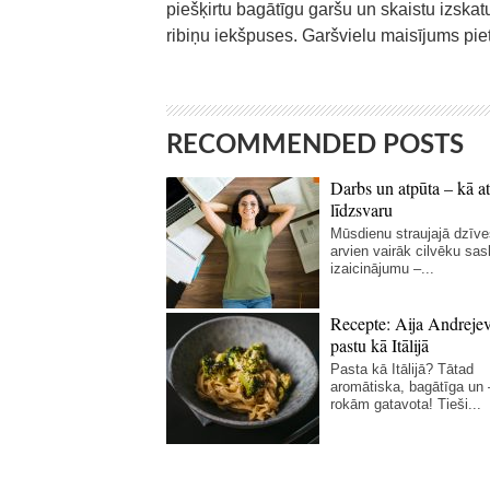
piešķirtu bagātīgu garšu un skaistu izsk
ribiņu iekšpuses. Garšvielu maisījums pie
RECOMMENDED POSTS
Darbs un atpūta – kā at
līdzsvaru
Mūsdienu straujajā dzīve
arvien vairāk cilvēku sas
izaicinājumu –...
Recepte: Aija Andreje
pastu kā Itālijā
Pasta kā Itālijā? Tātad
aromātiska, bagātīga un
rokām gatavota! Tieši...