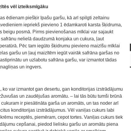
ītēs vēl izteiksmīgāku
as ēdienam piešķir īpašu garšu, kā arī spilgti zeltainu
edieniem iepriekš pievieno 1 ēdamkaroti karsta šķidruma,
 beigu posmā. Pirms pievienošanas mīklai var sajaukt
āt safrānu nelielā daudzumā konjaka un cukura, ļaut
peratūrā. Pēc tam iegūto šķidrumu pievieno maizīšu mīklai
ielas garšu un ļauj maizītēm iegūt vairāk safrāna garšas no
astiprinātu un uzlabotu safrāna garšu, var izmantot tādas
stnagliņas un ingvers.
ela, ko var izmantot gan desertu, gan konditorijas izstrādājumu
 izžuvušas un zaudējušas aromātu. – lai tās būtu tumši brūnā
s cukuram ir piesātināta garša un aromāts, un tas noder arī
citus konditorijas izstrādājumus. Vēl vaniļas cukurs labi
 krēmu receptēs, piemēram, cepot tortes. Vaniļas cukurs tiek
rādājumu cepšanai, piedod lielisku garšu un aromātu piena