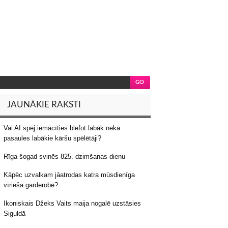
JAUNĀKIE RAKSTI
Vai AI spēj iemācīties blefot labāk nekā
pasaules labākie kāršu spēlētāji?
Rīga šogad svinēs 825. dzimšanas dienu
Kāpēc uzvalkam jāatrodas katra mūsdienīga
vīrieša garderobē?
Ikoniskais Džeks Vaits maija nogalē uzstāsies
Siguldā