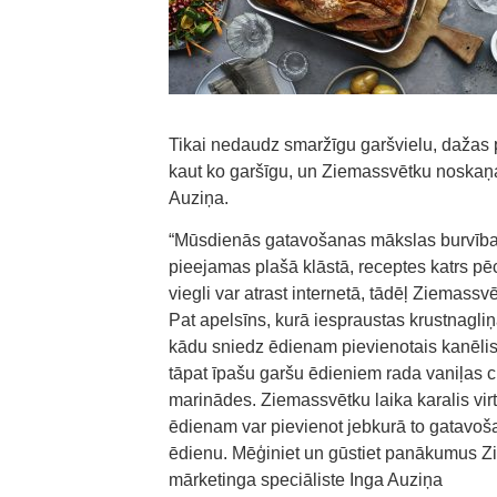
Tikai nedaudz smaržīgu garšvielu, dažas p
kaut ko garšīgu, un Ziemassvētku noskaņa 
Auziņa.
“Mūsdienās gatavošanas mākslas burvība ir
pieejamas plašā klāstā, receptes katrs 
viegli var atrast internetā, tādēļ Ziemassv
Pat apelsīns, kurā iespraustas krustnagliņ
kādu sniedz ēdienam pievienotais kanēlis,
tāpat īpašu garšu ēdieniem rada vaniļas c
marinādes. Ziemassvētku laika karalis vir
ēdienam var pievienot jebkurā to gatavošana
ēdienu. Mēģiniet un gūstiet panākumus Z
mārketinga speciāliste Inga Auziņa