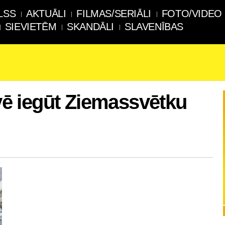
LSS
AKTUĀLI
FILMAS/SERIĀLI
FOTO/VIDEO
SIEVIETĒM
SKANDĀLI
SLAVENĪBAS
uvē iegūt Ziemassvētku