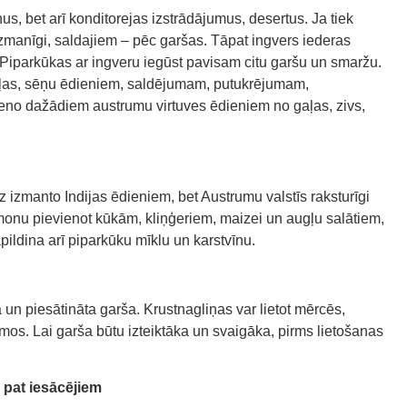
nus, bet arī konditorejas izstrādājumus, desertus. Ja tiek
uzmanīgi, saldajiem – pēc garšas. Tāpat ingvers iederas
. Piparkūkas ar ingveru iegūst pavisam citu garšu un smaržu.
aļas, sēņu ēdieniem, saldējumam, putukrējumam,
eno dažādiem austrumu virtuves ēdieniem no gaļas, zivs,
izmanto Indijas ēdieniem, bet Austrumu valstīs raksturīgi
monu pievienot kūkām, kliņģeriem, maizei un augļu salātiem,
ildina arī piparkūku mīklu un karstvīnu.
un piesātināta garša. Krustnagliņas var lietot mērcēs,
os. Lai garša būtu izteiktāka un svaigāka, pirms lietošanas
 pat iesācējiem