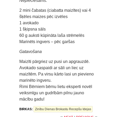
Nepieciešams:
2 mini čabatas (ciabatta maizītes) vai 4
šķēles maizes pēc izvēles
1 avokado
1 šķipsna sāls
60 g auksti kūpināta laša strēmelēs
Marinēts ingvers – pēc garšas
Gatavošana
Maizīti pārgriez uz pusi un apgrauzdē.
Avokado saspaidi ar sāli un liec uz
maizītēm. Pa virsu kārto lasi un pievieno
marinēto ingveru.
Rimi Bērniem bērnu lietu eksperti novēl
veiksmīgu un gudrībām pilnu jauno
mācību gadu!
BIRKAS:
Zinību Dienas Brokastu Recepšu Idejas
«
»