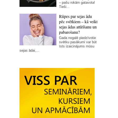
– pašu rokām gatavota!
Tieši...
Rūpes par sejas ādu
pēc svētkiem – kā veikt
sejas ādas attīrīšanu un
pabarošanu?
Gada nogalē piedzīvotie
svētku pasākumi var būt
īsts izaicinājums mūsu
sejas ādai,...