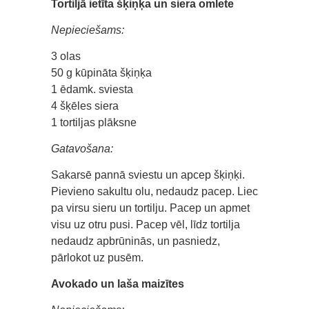
Tortiljā ietīta šķiņķa un siera omlete
Nepieciešams:
3 olas
50 g kūpināta šķiņķa
1 ēdamk. sviesta
4 šķēles siera
1 tortiljas plāksne
Gatavošana:
Sakarsē pannā sviestu un apcep šķiņķi.
Pievieno sakultu olu, nedaudz pacep. Liec
pa virsu sieru un tortilju. Pacep un apmet
visu uz otru pusi. Pacep vēl, līdz tortilja
nedaudz apbrūninās, un pasniedz,
pārlokot uz pusēm.
Avokado un laša maizītes