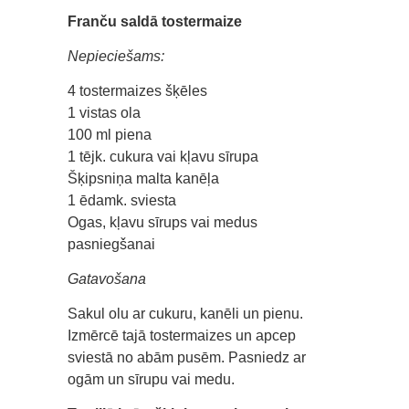
Franču saldā tostermaize
Nepieciešams:
4 tostermaizes šķēles
1 vistas ola
100 ml piena
1 tējk. cukura vai kļavu sīrupa
Šķipsniņa malta kanēļa
1 ēdamk. sviesta
Ogas, kļavu sīrups vai medus
pasniegšanai
Gatavošana
Sakul olu ar cukuru, kanēli un pienu.
Izmērcē tajā tostermaizes un apcep
sviestā no abām pusēm. Pasniedz ar
ogām un sīrupu vai medu.