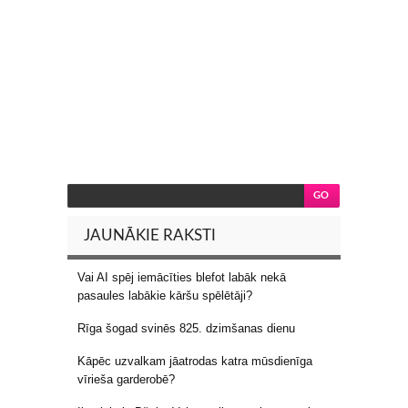
JAUNĀKIE RAKSTI
Vai AI spēj iemācīties blefot labāk nekā
pasaules labākie kāršu spēlētāji?
Rīga šogad svinēs 825. dzimšanas dienu
Kāpēc uzvalkam jāatrodas katra mūsdienīga
vīrieša garderobē?