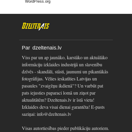
WordPress.org
Par dzeltenais.lv
Viss par un ap jaunāko, karstāko un aktuālāko
informāciju izklaides industrijā un slavenību
dzīvēs - skandāli, stāsti, jaunumi un pikantākās
fotogrāfijas. Vēlies ieskatīties Latvijas un
pasaules "zvaigžņu ikdienā"? Un varbūt pat
pats iejusties paparaci lomā un ziņot par
aktualitātēm? Dzeltenais.lv ir īstā vieta!
Izklaides deva visai dienai garantēta! E-pasts
saziņai: info@dzeltenais.lv
Visas autortiesības pieder publikāciju autoriem.