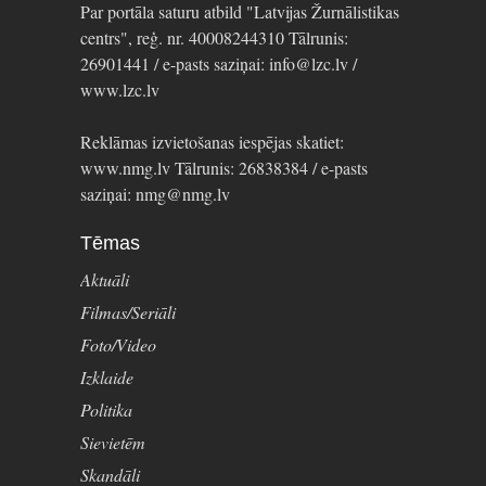
Par portāla saturu atbild "Latvijas Žurnālistikas
centrs", reģ. nr. 40008244310 Tālrunis:
26901441 / e-pasts saziņai: info@lzc.lv /
www.lzc.lv
Reklāmas izvietošanas iespējas skatiet:
www.nmg.lv Tālrunis: 26838384 / e-pasts
saziņai: nmg@nmg.lv
Tēmas
Aktuāli
Filmas/Seriāli
Foto/Video
Izklaide
Politika
Sievietēm
Skandāli