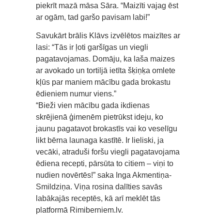
piekrīt mazā māsa Sāra. “Maizīti vajag ēst
ar ogām, tad garšo pavisam labi!”
Savukārt brālis Klāvs izvēlētos maizītes ar
lasi: “Tās ir ļoti garšīgas un viegli
pagatavojamas. Domāju, ka laša maizes
ar avokado un tortiljā ietīta šķiņķa omlete
kļūs par maniem mācību gada brokastu
ēdieniem numur viens.”
“Bieži vien mācību gada ikdienas
skrējienā ģimenēm pietrūkst ideju, ko
jaunu pagatavot brokastīs vai ko veselīgu
likt bērna launaga kastītē. Ir lieliski, ja
vecāki, atraduši foršu viegli pagatavojama
ēdiena recepti, pārsūta to citiem – viņi to
nudien novērtēs!” saka Inga Akmentiņa-
Smildziņa. Viņa rosina dalīties savās
labākajās receptēs, kā arī meklēt tās
platformā Rimiberniem.lv.