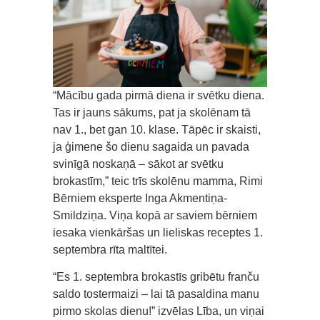
“Mācību gada pirmā diena ir svētku diena.
Tas ir jauns sākums, pat ja skolēnam tā
nav 1., bet gan 10. klase. Tāpēc ir skaisti,
ja ģimene šo dienu sagaida un pavada
svinīgā noskaņā – sākot ar svētku
brokastīm,” teic trīs skolēnu mamma, Rimi
Bērniem eksperte Inga Akmentiņa-
Smildziņa. Viņa kopā ar saviem bērniem
iesaka vienkāršas un lieliskas receptes 1.
septembra rīta maltītei.
“Es 1. septembra brokastīs gribētu franču
saldo tostermaizi – lai tā pasaldina manu
pirmo skolas dienu!” izvēlas Lība, un viņai