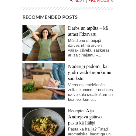
NEXT
|
PREVIOUS
RECOMMENDED POSTS
Darbs un atpūta – kā
atrast līdzsvaru
Mūsdienu straujajā
dzīves ritmā arvien
vairāk cilvēku saskaras
ar izaicinājumu –...
Noderīgi padomi, kā
gudri veidot iepirkumu
sarakstu
Viens no iepirkšanās
zelta likumiem ir nedoties
uz veikalu izsalkušam un
bez iepirkumu...
Recepte: Aija
Andrejeva gatavo
pastu kā Itālijā
Pasta kā Itālijā? Tātad
aromātiska, bagātīga un